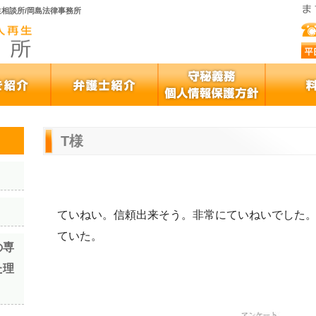
相談所/岡島法律事務所
T様
ていねい。信頼出来そう。非常にていねいでした
ていた。
の専
た理